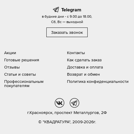
Telegram
в будние дни - с 9.00 до 18.00,
Сб, Вс — выходной
Заказать звонок
Акции
Контакты
Готовые решения
Как сделать заказ
Отзывы
Доставка и оплата
Статьи и советы
Возврат и обмен
Профессиональным
Политика конфиденциальности
покупателям
vk
tg
г.Красноярск,
проспект Металлургов, 2Ф
© "КВАДРАТУРА", 2009-2026г.