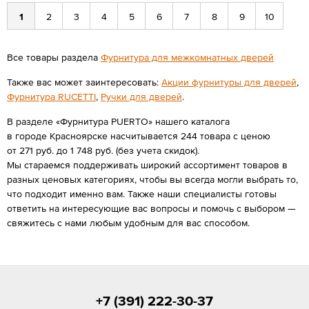
1
2
3
4
5
6
7
8
9
10
Все товары раздела
Фурнитура для межкомнатных дверей
Также вас может заинтересовать:
Акции фурнитуры для дверей
,
Фурнитура RUCETTI
,
Ручки для дверей
.
В разделе «Фурнитура PUERTO» нашего каталога
в городе Красноярске насчитывается 244 товара с ценою
от 271 руб. до 1 748 руб. (без учета скидок).
Мы стараемся поддерживать широкий ассортимент товаров в
разных ценовых категориях, чтобы вы всегда могли выбрать то,
что подходит именно вам. Также наши специалисты готовы
ответить на интересующие вас вопросы и помочь с выбором —
свяжитесь с нами любым удобным для вас способом.
+7 (391) 222-30-37