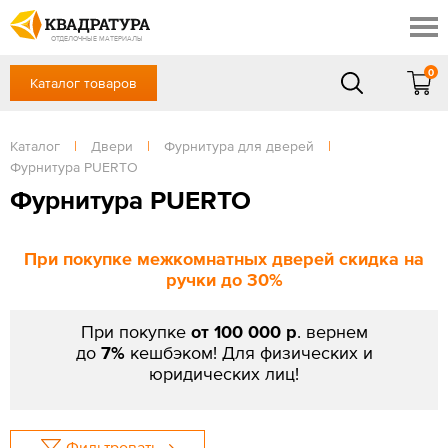
Красноярск
Профи
Доставка и оплата
ОТДЕЛОЧНЫЕ МАТЕРИАЛЫ
Готовые решения
0
Каталог товаров
+7 (391) 222-30-37
Акции
Контакты
в будние дни - с 9.00 до 18.00,
Сб, Вс — выходной
Каталог
|
Двери
|
Фурнитура для дверей
|
Отзывы
Фурнитура PUERTO
ЗАКАЗАТЬ ЗВОНОК
Фурнитура PUERTO
Вход
/
Регистрация
При покупке межкомнатных дверей скидка на
ручки до 30%
При покупке
от 100 000 р
. вернем
до
7%
кешбэком! Для физических и
юридических лиц!
Фильтровать