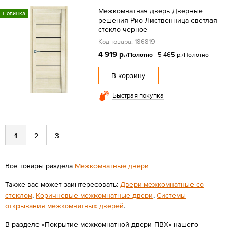
Межкомнатная дверь Дверные
Новинка
решения Рио Лиственница светлая
стекло черное
Код товара: 186819
4 919 р.
5 465 р.
/Полотно
/Полотно
В корзину
Быстрая покупка
1
2
3
Все товары раздела
Межкомнатные двери
Также вас может заинтересовать:
Двери межкомнатные со
стеклом
,
Коричневые межкомнатные двери
,
Системы
открывания межкомнатных дверей
.
В разделе «Покрытие межкомнатной двери ПВХ» нашего