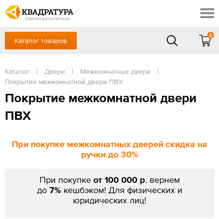
Красноярск
Профи
Доставка и оплата
ОТДЕЛОЧНЫЕ МАТЕРИАЛЫ
Готовые решения
0
Каталог товаров
+7 (391) 222-30-37
Акции
Контакты
в будние дни - с 9.00 до 18.00,
Сб, Вс — выходной
Каталог
|
Двери
|
Межкомнатные двери
|
Отзывы
Покрытие межкомнатной двери ПВХ
ЗАКАЗАТЬ ЗВОНОК
Покрытие межкомнатной двери
Вход
/
Регистрация
ПВХ
При покупке межкомнатных дверей скидка на
ручки до 30%
При покупке
от 100 000 р
. вернем
до
7%
кешбэком! Для физических и
юридических лиц!