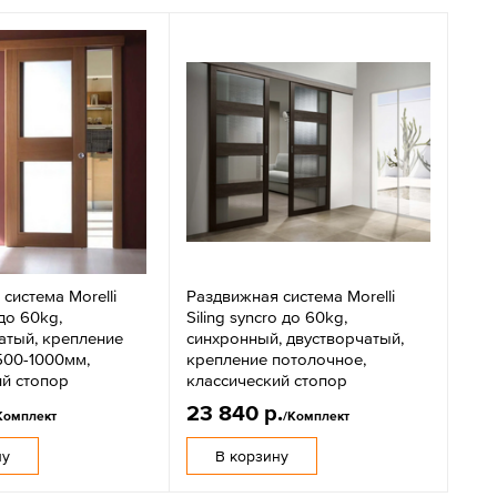
система Morelli
Раздвижная система Morelli
 до 60kg,
Siling syncro до 60kg,
атый, крепление
синхронный, двустворчатый,
500-1000мм,
крепление потолочное,
ий стопор
классический стопор
23 840 р.
Комплект
/Комплект
ну
В корзину