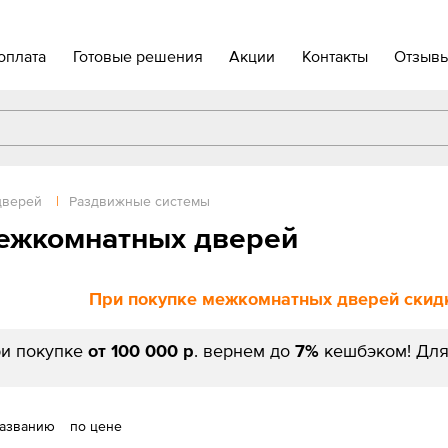
оплата
Готовые решения
Акции
Контакты
Отзыв
дверей
|
Раздвижные системы
ежкомнатных дверей
При покупке межкомнатных дверей скидк
и покупке
от 100 000 р
. вернем до
7%
кешбэком! Для
названию
по цене