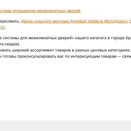
стемы открывания межкомнатных дверей
ересовать:
Двери скрытого монтажа (Invisible) Velldoris (Веллдорис)
,
RO)
.
 системы для межкомнатных дверей» нашего каталога в городе Кра
та скидок).
вать широкий ассортимент товаров в разных ценовых категориях, 
 готовы проконсультировать вас по интересующим товарам — свяж