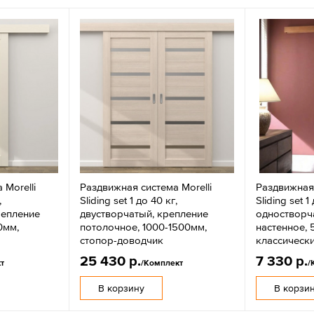
 Morelli
Раздвижная система Morelli
Раздвижная 
,
Sliding set 1 до 40 кг,
Sliding set 1
репление
двустворчатый, крепление
одностворч
0мм,
потолочное, 1000-1500мм,
настенное, 
стопор-доводчик
классическ
25 430 р.
7 330 р.
т
/Комплект
/
В корзину
В корзи