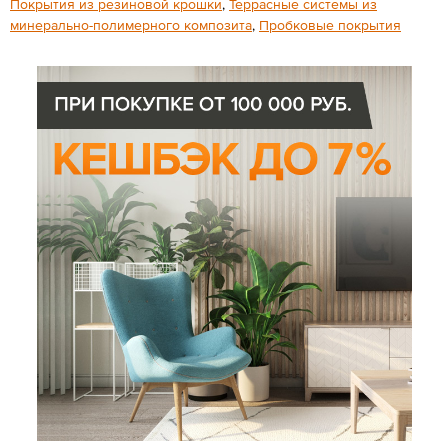
Покрытия из резиновой крошки
,
Террасные системы из
минерально-полимерного композита
,
Пробковые покрытия