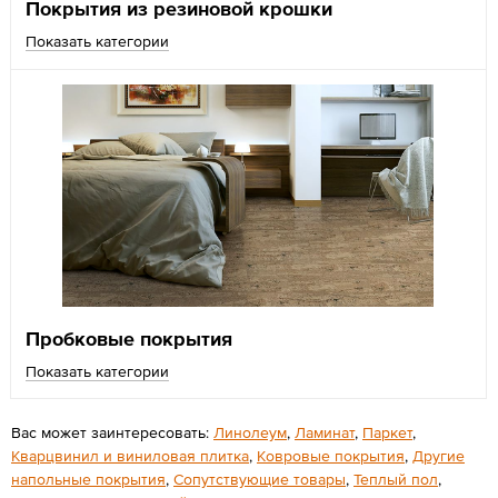
Покрытия из резиновой крошки
Показать категории
Пробковые покрытия
Показать категории
Вас может заинтересовать:
Линолеум
,
Ламинат
,
Паркет
,
Кварцвинил и виниловая плитка
,
Ковровые покрытия
,
Другие
напольные покрытия
,
Сопутствующие товары
,
Теплый пол
,