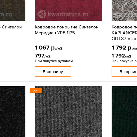
 Синтелон
Ковровое покрытие Синтелон
Ковровое п
Меридиан УРБ 1175
KAPLANCER
ODT87 Vizo
1 067 р.
1 792 р.
/м2
/
797
1 792
/м2
/м2
При покупке рулоном
При покупке 
В корзину
В корзи
Хит