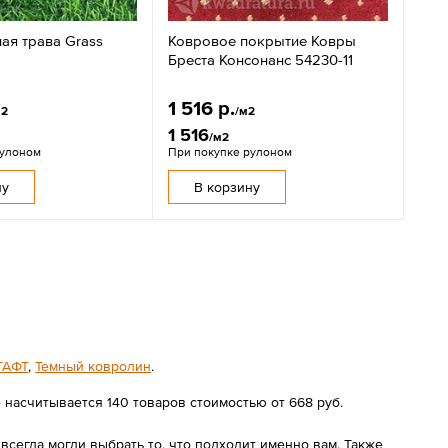
ая трава Grass
Ковровое покрытие Ковры
Бреста Консонанс 54230-11
1 516 р.
м2
/м2
1 516
/м2
рулоном
При покупке рулоном
ну
В корзину
ТАФТ
,
Темный ковролин
.
 насчитывается 140 товаров стоимостью от 668 руб.
сегда могли выбрать то, что подходит именно вам. Также