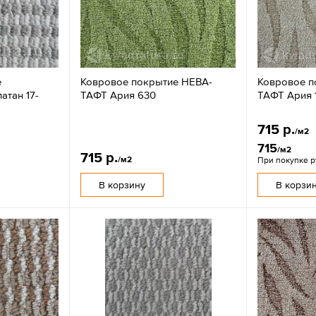
е
Ковровое покрытие НЕВА-
Ковровое п
тан 17-
ТАФТ Ария 630
ТАФТ Ария 
715 р.
/м2
715
/м2
715 р.
/м2
При покупке 
В корзину
В корзи