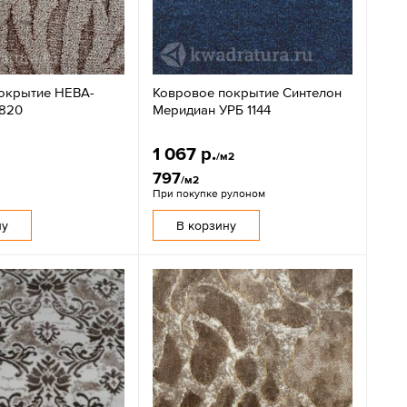
окрытие НЕВА-
Ковровое покрытие Синтелон
 820
Меридиан УРБ 1144
1 067 р.
/м2
797
/м2
При покупке рулоном
ну
В корзину