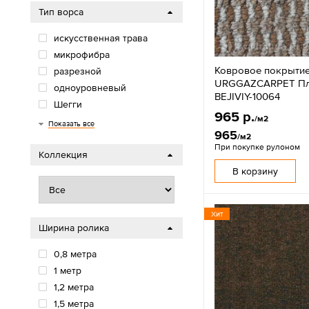
Тип ворса
искусственная трава
микрофибра
Ковровое покрыти
разрезной
URGGAZCARPET Пла
одноуровневый
BEJIVIY-10064
Шегги
965 р.
/м2
Разрезной ворс
скролл
велюр
петля
фризе
иглопробивной
хит-сет
бербер
Показать все
965
/м2
При покупке рулоном
Коллекция
В корзину
Хит
Ширина ролика
0,8 метра
1 метр
1,2 метра
1,5 метра