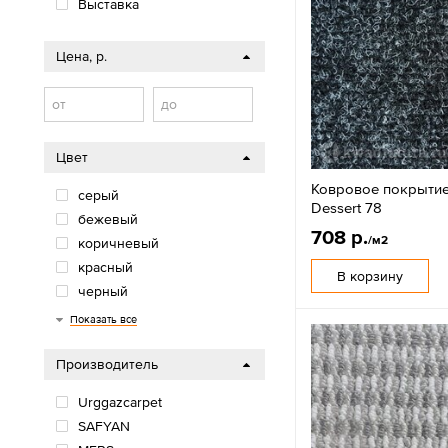
Выставка
Цена, р.
от
до
Цвет
Ковровое покрытие
серый
Dessert 78
бежевый
708 р.
/м2
коричневый
красный
В корзину
черный
синий
зеленый
белый
голубой
розовый
оранжевый
микс
Показать все
Производитель
Urggazcarpet
SAFYAN