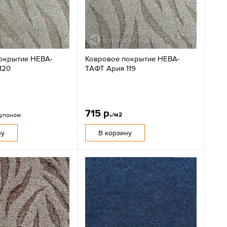
окрытие НЕВА-
Ковровое покрытие НЕВА-
120
ТАФТ Ария 119
715 р.
/м2
рулоном
ну
В корзину