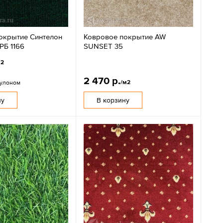
окрытие Синтелон
Ковровое покрытие AW
РБ 1166
SUNSET 35
м2
2 470 р.
/м2
рулоном
ну
В корзину