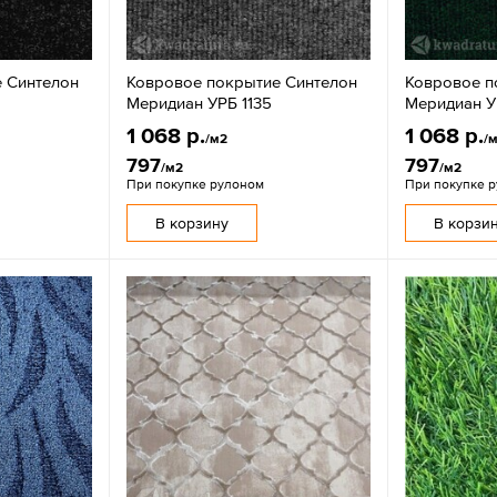
 Синтелон
Ковровое покрытие Синтелон
Ковровое п
Меридиан УРБ 1135
Меридиан У
1 068 р.
1 068 р.
/м2
/
797
797
/м2
/м2
При покупке рулоном
При покупке 
В корзину
В корзи