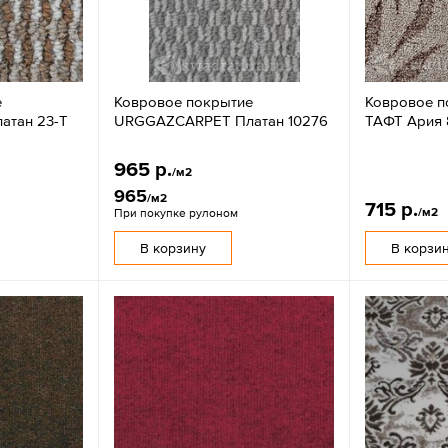
е
Ковровое покрытие
Ковровое п
тан 23-T
URGGAZCARPET Платан 10276
ТАФТ Ария
965 р.
/м2
965
/м2
715 р.
/м2
При покупке рулоном
В корзину
В корзи