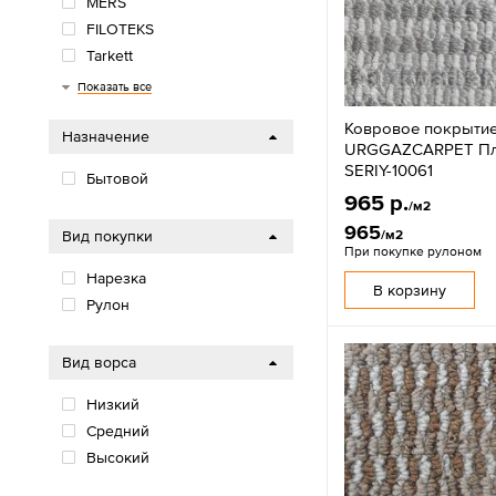
MERS
FILOTEKS
Tarkett
Синтелон
Ковры Бреста
URGGAZCARPET
НЕВА-ТАФТ
Витебские ковры
KAPLANCER
PLATO HALI
OZKAPLAN
AW
Betap
Показать все
Ковровое покрыти
Назначение
URGGAZCARPET Пла
SERIY-10061
Бытовой
965 р.
/м2
965
/м2
Вид покупки
При покупке рулоном
Нарезка
В корзину
Рулон
Вид ворса
Низкий
Средний
Высокий