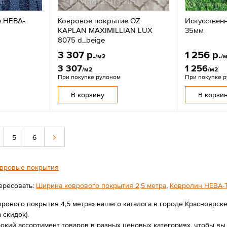
е НЕВА-
Ковровое покрытие OZ
Искусственн
KAPLAN MAXIMILLIAN LUX
35мм
8075 d_beige
3 307 р.
1 256 р.
/м2
/
3 307
1 256
/м2
/м2
При покупке рулоном
При покупке 
В корзину
В корзи
5
6
вровые покрытия
ересовать:
Ширина коврового покрытия 2,5 метра
,
Ковролин НЕВА-
рового покрытия 4,5 метра» нашего каталога в городе Красноярске
 скидок).
ий ассортимент товаров в разных ценовых категориях, чтобы вы в