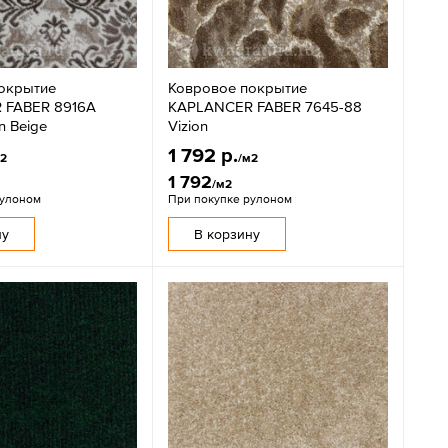
окрытие
Ковровое покрытие
 FABER 8916A
KAPLANCER FABER 7645-88
n Beige
Vizion
1 792 р.
м2
/м2
1 792
/м2
рулоном
При покупке рулоном
ну
В корзину