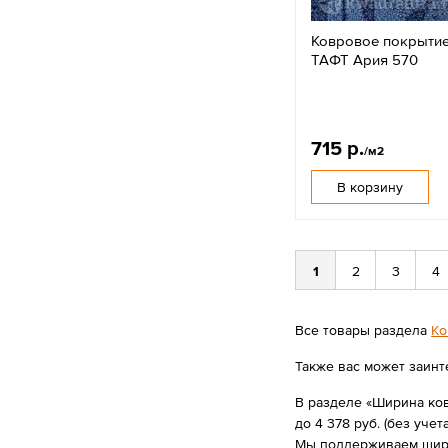
Ковровое покрыти
ТАФТ Ария 570
715 р.
/м2
В корзину
1
2
3
4
Все товары раздела
Ко
Также вас может заинт
В разделе «Ширина ков
до 4 378 руб. (без учета
Мы поддерживаем широк