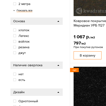
2 метра
2,5 метра
2,9 метров
3 метра
3,5 метра
4 метра
5 метров
Показать все
Ковровое покрытие
Основа
Меридиан УРБ 1127
хлопок
Латекс
1 067 р.
/м2
войлок
797
/м2
резина
При покупке рулоном
джут
В корзину
Наличие оверлока
Хит
нет
есть
Дизайн
Однотонный