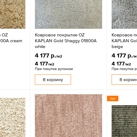
е OZ
Ковровое покрытие OZ
Ковровое п
800A cream
KAPLAN Gold Shaggy 01800A
KAPLAN Gol
white
beige
4 177 р.
4 177 р.
/м2
/м
4 177
4 177
/м2
/м2
При покупке рулоном
При покупке 
В корзину
В корзи
Хит