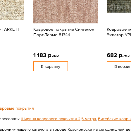
е TARKETT
Ковровое покрытие Синтелон
Ковровое п
Порт-Термо 81344
Экватор УР
1 183 р.
682 р.
/м2
/м2
В корзину
В корзи
вровые покрытия
ересовать:
Ширина коврового покрытия 2,5 метра
,
Витебские ковр
вролин» нашего каталога в городе Красноярске на сегодняшний ден