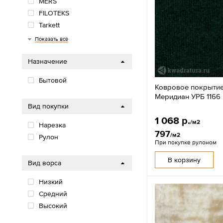
MERS
FILOTEKS
Tarkett
Синтелон
Ковры Бреста
URGGAZCARPET
НЕВА-ТАФТ
Витебские ковры
KAPLANCER
PLATO HALI
OZKAPLAN
AW
Betap
Показать все
Назначение
Бытовой
Ковровое покрытие
Меридиан УРБ 1166
Вид покупки
1 068 р.
/м2
Нарезка
797
/м2
Рулон
При покупке рулоном
В корзину
Вид ворса
Низкий
Средний
Высокий