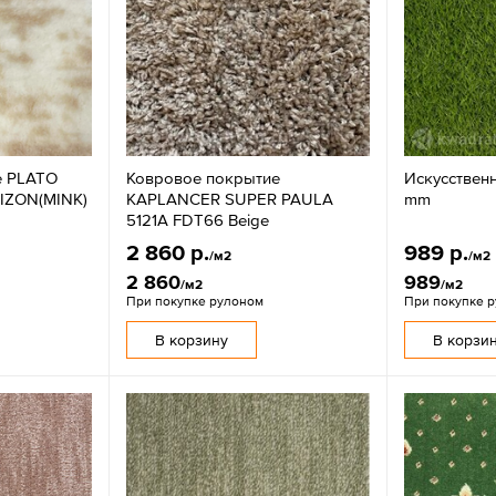
е PLATO
Ковровое покрытие
Искусственн
VIZON(MINK)
KAPLANCER SUPER PAULA
mm
5121A FDT66 Beige
2 860 р.
989 р.
/м2
/м2
2 860
989
/м2
/м2
При покупке рулоном
При покупке 
В корзину
В корзи