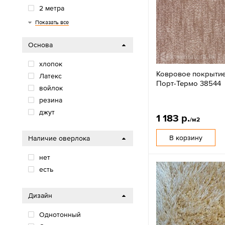
2 метра
2,5 метра
2,9 метров
3 метра
3,5 метра
4 метра
5 метров
Показать все
Основа
хлопок
Ковровое покрытие
Латекс
Порт-Термо 38544
войлок
резина
джут
1 183 р.
/м2
В корзину
Наличие оверлока
нет
есть
Дизайн
Однотонный