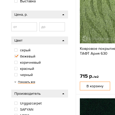
Выставка
Цена, р.
от
до
Цвет
Ковровое покрыти
серый
ТАФТ Ария 630
бежевый
коричневый
красный
черный
715 р.
/м2
синий
зеленый
белый
голубой
фиолетовый
розовый
оранжевый
микс
Показать все
В корзину
Производитель
Urggazcarpet
SAFYAN