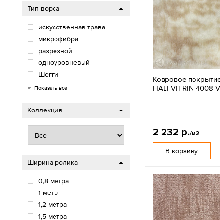
Тип ворса
искусственная трава
микрофибра
разрезной
одноуровневый
Шегги
Ковровое покрыти
Разрезной ворс
скролл
велюр
петля
фризе
иглопробивной
хит-сет
бербер
HALI VITRIN 4008 
Показать все
Коллекция
2 232 р.
/м2
В корзину
Ширина ролика
0,8 метра
1 метр
1,2 метра
1,5 метра