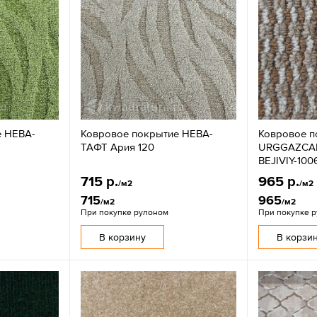
е НЕВА-
Ковровое покрытие НЕВА-
Ковровое п
ТАФТ Ария 120
URGGAZCAR
BEJIVIY-100
715 р.
965 р.
/м2
/м2
715
965
/м2
/м2
При покупке рулоном
При покупке 
В корзину
В корзи