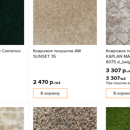
 Синтелон
Ковровое покрытие AW
Ковровое п
SUNSET 35
KAPLAN MA
8075 d_bei
3 307 р.
/
3 307
/м2
2 470 р.
/м2
При покупке 
В корзину
В корзи