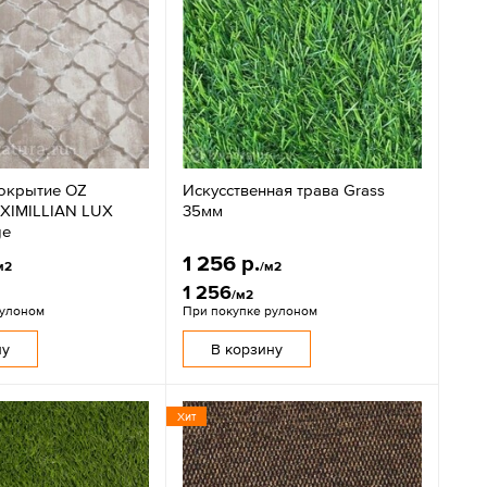
окрытие OZ
Искусственная трава Grass
XIMILLIAN LUX
35мм
ge
1 256 р.
м2
/м2
1 256
/м2
рулоном
При покупке рулоном
ну
В корзину
Хит