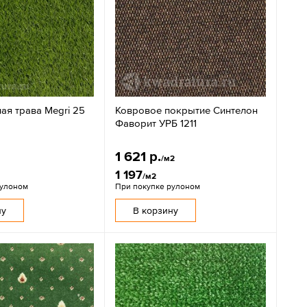
ая трава Megri 25
Ковровое покрытие Синтелон
Фаворит УРБ 1211
1 621 р.
/м2
1 197
/м2
рулоном
При покупке рулоном
ну
В корзину