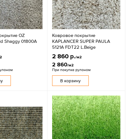
окрытие OZ
Ковровое покрытие
d Shaggy 01800A
KAPLANCER SUPER PAULA
5121A FDT22 L.Beige
2 860 р.
2
/м2
2 860
/м2
рулоном
При покупке рулоном
ну
В корзину