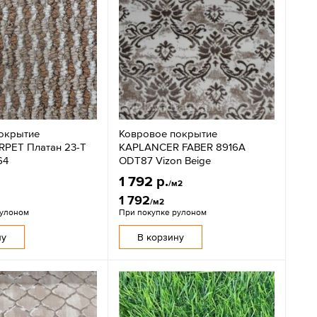
окрытие
Ковровое покрытие
PET Платан 23-T
KAPLANCER FABER 8916A
64
ODT87 Vizon Beige
1 792 р.
/м2
1 792
/м2
рулоном
При покупке рулоном
ну
В корзину