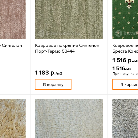
 Синтелон
Ковровое покрытие Синтелон
Ковровое п
Порт-Термо 53444
Бреста Кон
1 516 р.
/м
1 516
/м2
1 183 р.
/м2
При покупке 
В корзину
В корзи