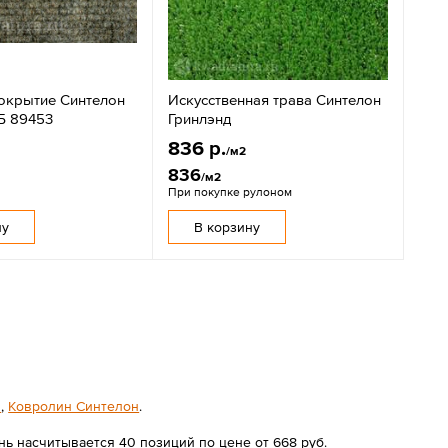
окрытие Синтелон
Искусственная трава Синтелон
Б 89453
Гринлэнд
836 р.
/м2
836
/м2
При покупке рулоном
ну
В корзину
ы
,
Ковролин Синтелон
.
ь насчитывается 40 позиций по цене от 668 руб.