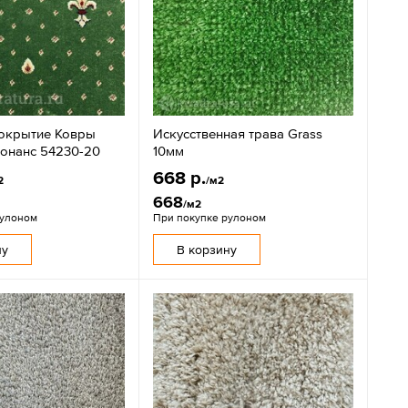
окрытие Ковры
Искусственная трава Grass
сонанс 54230-20
10мм
668 р.
2
/м2
668
/м2
рулоном
При покупке рулоном
ну
В корзину