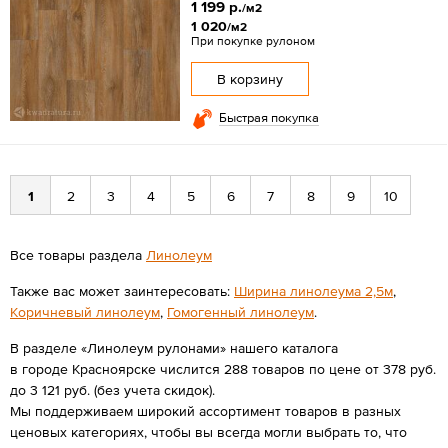
1 199 р.
/м2
1 020
/м2
При покупке рулоном
В корзину
Быстрая покупка
1
2
3
4
5
6
7
8
9
10
Все товары раздела
Линолеум
Также вас может заинтересовать:
Ширина линолеума 2,5м
,
Коричневый линолеум
,
Гомогенный линолеум
.
В разделе «Линолеум рулонами» нашего каталога
в городе Красноярске числится 288 товаров по цене от 378 руб.
до 3 121 руб. (без учета скидок).
Мы поддерживаем широкий ассортимент товаров в разных
ценовых категориях, чтобы вы всегда могли выбрать то, что