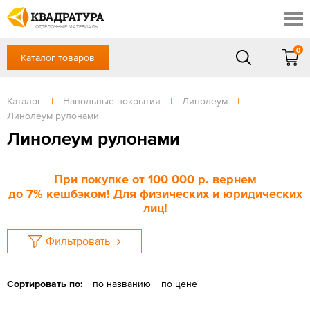
Красноярск
Профи
Доставка и оплата
ОТДЕЛОЧНЫЕ МАТЕРИАЛЫ
Готовые решения
0
Каталог товаров
+7 (391) 222-30-37
Акции
Контакты
в будние дни - с 9.00 до 18.00,
Сб, Вс — выходной
Каталог
|
Напольные покрытия
|
Линолеум
|
Отзывы
Линолеум рулонами
ЗАКАЗАТЬ ЗВОНОК
Линолеум рулонами
Вход
/
Регистрация
При покупке
от 100 000 р
. вернем
до
7%
кешбэком! Для физических и юридических
лиц!
Фильтровать
Сортировать по:
по названию
по цене