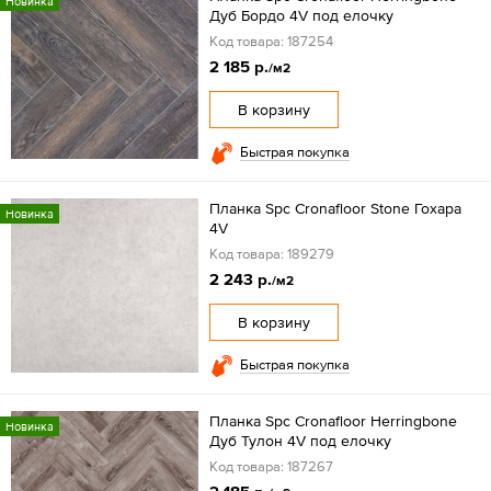
Новинка
Дуб Бордо 4V под елочку
Код товара: 187254
2 185 р.
/м2
В корзину
Быстрая покупка
Планка Spc Cronafloor Stone Гохара
Новинка
4V
Код товара: 189279
2 243 р.
/м2
В корзину
Быстрая покупка
Планка Spc Cronafloor Herringbone
Новинка
Дуб Тулон 4V под елочку
Код товара: 187267