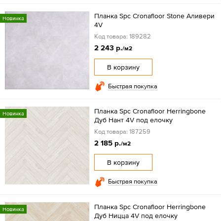
Планка Spc Cronafloor Stone Аливери
Новинка
4V
Код товара: 189282
2 243 р.
/м2
В корзину
Быстрая покупка
Планка Spc Cronafloor Herringbone
Новинка
Дуб Нант 4V под елочку
Код товара: 187259
2 185 р.
/м2
В корзину
Быстрая покупка
Планка Spc Cronafloor Herringbone
Новинка
Дуб Ницца 4V под елочку