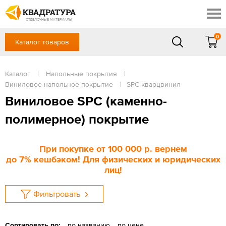
Красноярск
Профи
Доставка и оплата
ОТДЕЛОЧНЫЕ МАТЕРИАЛЫ
Готовые решения
0
Каталог товаров
+7 (391) 222-30-37
Акции
Контакты
в будние дни - с 9.00 до 18.00,
Сб, Вс — выходной
Каталог
|
Напольные покрытия
|
Отзывы
Виниловое напольное покрытие
|
SPC кварцвинил
ЗАКАЗАТЬ ЗВОНОК
Виниловое SPC (каменно-
Вход
/
Регистрация
полимерное) покрытие
При покупке
от 100 000 р
. вернем
до
7%
кешбэком! Для физических и юридических
лиц!
Фильтровать
Сортировать по:
по названию
по цене