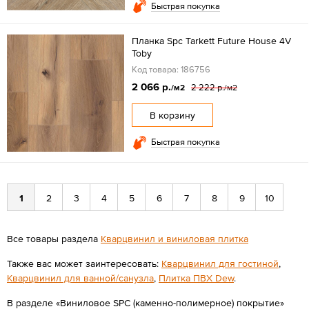
Быстрая покупка
Планка Spc Tarkett Future House 4V
Toby
Код товара: 186756
2 066 р.
2 222 р.
/м2
/м2
В корзину
Быстрая покупка
1
2
3
4
5
6
7
8
9
10
Все товары раздела
Кварцвинил и виниловая плитка
Также вас может заинтересовать:
Кварцвинил для гостиной
,
Кварцвинил для ванной/санузла
,
Плитка ПВХ Dew
.
В разделе «Виниловое SPC (каменно-полимерное) покрытие»