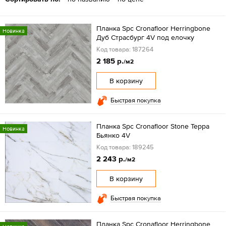
Планка Spc Cronafloor Herringbone
Новинка
Дуб Страсбург 4V под елочку
Код товара: 187264
2 185 р.
/м2
В корзину
Быстрая покупка
Планка Spc Cronafloor Stone Терра
Новинка
Бьянко 4V
Код товара: 189245
2 243 р.
/м2
В корзину
Быстрая покупка
Планка Spc Cronafloor Herringbone