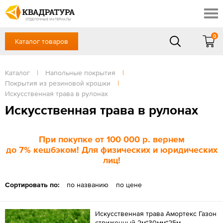
Красноярск
Профи
Доставка и оплата
ОТДЕЛОЧНЫЕ МАТЕРИАЛЫ
Готовые решения
0
Каталог товаров
+7 (391) 222-30-37
Акции
Контакты
в будние дни - с 9.00 до 18.00,
Сб, Вс — выходной
Каталог
|
Напольные покрытия
|
Отзывы
Покрытия из резиновой крошки
|
ЗАКАЗАТЬ ЗВОНОК
Искусственная трава в рулонах
Вход
/
Регистрация
Искусственная трава в рулонах
При покупке
от 100 000 р
. вернем
до
7%
кешбэком! Для физических и юридических
лиц!
Сортировать по:
по названию
по цене
Искусственная трава Амортекс Газон
стриженный 2м*30мм*25м