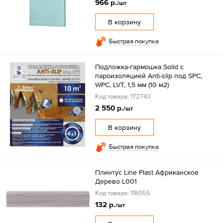
966 р.
/шт
В корзину
Быстрая покупка
Подложка-гармошка Solid с
пароизоляцией Anti-slip под SPC,
WPC, LVT, 1,5 мм (10 м2)
Код товара: 172743
2 550 р.
/шт
В корзину
Быстрая покупка
Плинтус Line Plast Африканское
Дерево L001
Код товара: 118056
132 р.
/шт