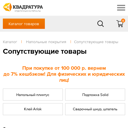
Красноярск
Профи
Доставка и оплата
ОТДЕЛОЧНЫЕ МАТЕРИАЛЫ
Готовые решения
0
Каталог товаров
+7 (391) 222-30-37
Акции
Контакты
в будние дни - с 9.00 до 18.00,
Сб, Вс — выходной
Каталог
|
Напольные покрытия
|
Сопутствующие товары
Отзывы
ЗАКАЗАТЬ ЗВОНОК
Сопутствующие товары
Вход
/
Регистрация
При покупке
от 100 000 р
. вернем
до
7%
кешбэком! Для физических и юридических
лиц!
Напольный плинтус
Подложка Solid
Клей Arlok
Сварочный шнур, шпатель