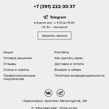
+7 (391) 222-30-37
Telegram
в будние дни - с 9.00 до 18.00,
Сб, Вс — выходной
Заказать звонок
Акции
Контакты
Готовые решения
Как сделать заказ
Отзывы
Доставка и оплата
Статьи и советы
Возврат и обмен
Профессиональным
Политика конфиденциальности
покупателям
vk
tg
г.Красноярск,
проспект Металлургов, 2Ф
© "КВАДРАТУРА", 2009-2026г.