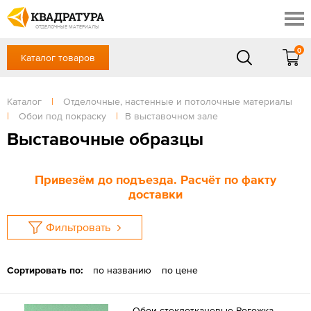
Красноярск
Профи
Доставка и оплата
ОТДЕЛОЧНЫЕ МАТЕРИАЛЫ
Готовые решения
0
Каталог товаров
+7 (391) 222-30-37
Акции
Контакты
в будние дни - с 9.00 до 18.00,
Сб, Вс — выходной
Каталог
|
Отделочные, настенные и потолочные материалы
Отзывы
|
Обои под покраску
|
В выставочном зале
ЗАКАЗАТЬ ЗВОНОК
Выставочные образцы
Вход
/
Регистрация
Привезём до подъезда. Расчёт по факту
доставки
Фильтровать
Сортировать по:
по названию
по цене
Обои стеклотканевые Рогожка