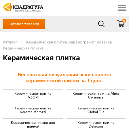
Красноярск
Профи
Доставка и оплата
ОТДЕЛОЧНЫЕ МАТЕРИАЛЫ
Готовые решения
0
Каталог товаров
+7 (391) 222-30-37
Акции
Контакты
в будние дни - с 9.00 до 18.00,
Сб, Вс — выходной
Каталог
|
Керамическая плитка, керамогранит, мозаика
|
Отзывы
Керамическая плитка
ЗАКАЗАТЬ ЗВОНОК
Керамическая плитка
Вход
/
Регистрация
Бесплатный визуальный эскиз-проект
керамической плитки за 1 день.
Керамическая плитка
Керамическая плитка Alma
AZORI
Ceramica
Керамическая плитка
Керамическая плитка
Kerama Marazzi
Global Tile
Керамическая плитка для
Керамическая плитка
ванной
Delacora