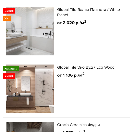
Global Tile Белая Планета / White
Акция
Planet
Хит
2
от 2 020 р./м
Global Tile Эко Вуд / Eco Wood
Новинка
2
от 1 106 р./м
Акция
Gracia Ceramica Фудзи
2