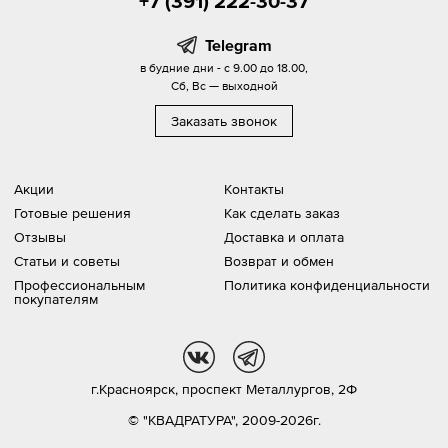
+7 (391) 222-30-37
Telegram
в будние дни - с 9.00 до 18.00,
Сб, Вс — выходной
Заказать звонок
Акции
Контакты
Готовые решения
Как сделать заказ
Отзывы
Доставка и оплата
Статьи и советы
Возврат и обмен
Профессиональным
Политика конфиденциальности
покупателям
vk
tg
г.Красноярск,
проспект Металлургов, 2Ф
© "КВАДРАТУРА", 2009-2026г.