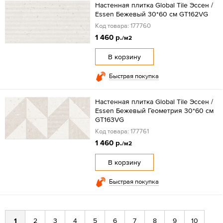
Настенная плитка Global Tile Эссен /
Essen Бежевый 30*60 см GT162VG
Код товара: 177760
1 460 р.
/м2
В корзину
Быстрая покупка
Настенная плитка Global Tile Эссен /
Essen Бежевый Геометрия 30*60 см
GT163VG
Код товара: 177761
1 460 р.
/м2
В корзину
Быстрая покупка
1
2
3
4
5
6
7
8
9
10