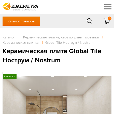
Красноярск
Профи
Доставка и оплата
ОТДЕЛОЧНЫЕ МАТЕРИАЛЫ
Готовые решения
0
Каталог товаров
+7 (391) 222-30-37
Акции
Контакты
в будние дни - с 9.00 до 18.00,
Сб, Вс — выходной
Каталог
|
Керамическая плитка, керамогранит, мозаика
|
Отзывы
Керамическая плитка
|
Global Tile Нострум / Nostrum
ЗАКАЗАТЬ ЗВОНОК
Керамическая плита Global Tile
Вход
/
Регистрация
Нострум / Nostrum
Новинка