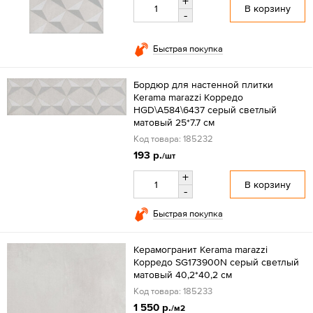
+
В корзину
-
Быстрая покупка
Бордюр для настенной плитки
Kerama marazzi Корредо
HGD\A584\6437 серый светлый
матовый 25*7.7 см
Код товара: 185232
193 р.
/шт
+
В корзину
-
Быстрая покупка
Керамогранит Kerama marazzi
Корредо SG173900N серый светлый
матовый 40,2*40,2 см
Код товара: 185233
1 550 р.
/м2