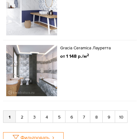
Gracia Ceramica Лауретта
2
от 1 148 р./м
1
2
3
4
5
6
7
8
9
10
Фильтровать