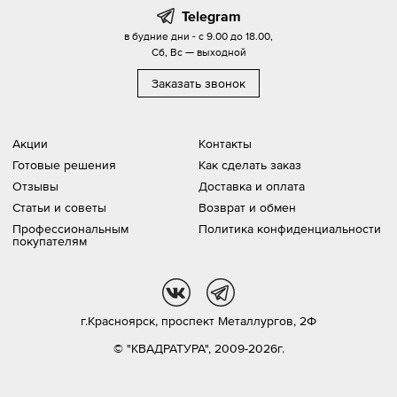
Telegram
в будние дни - с 9.00 до 18.00,
Сб, Вс — выходной
Заказать звонок
Акции
Контакты
Готовые решения
Как сделать заказ
Отзывы
Доставка и оплата
Статьи и советы
Возврат и обмен
Профессиональным
Политика конфиденциальности
покупателям
vk
tg
г.Красноярск,
проспект Металлургов, 2Ф
© "КВАДРАТУРА", 2009-2026г.