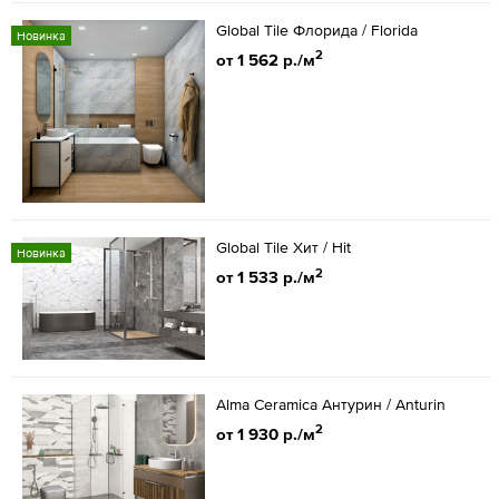
Global Tile Флорида / Florida
Новинка
2
от 1 562 р./м
Global Tile Хит / Hit
Новинка
2
от 1 533 р./м
Alma Ceramica Антурин / Anturin
2
от 1 930 р./м