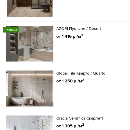
AZORI Пустыня / Desert
Новинка
2
от 1 416 р./м
Global Tile Кварто / Quarto
2
от 1 250 р./м
Gracia Ceramica Скарлетт
2
от 1 305 р./м