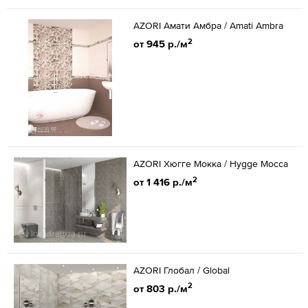
AZORI Амати Амбра / Amati Ambra
2
от 945 р./м
AZORI Хюгге Мокка / Hygge Mocca
2
от 1 416 р./м
AZORI Глобал / Global
2
от 803 р./м