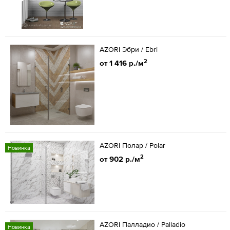
AZORI Эбри / Ebri
2
от 1 416 р./м
AZORI Полар / Polar
Новинка
2
от 902 р./м
AZORI Палладио / Palladio
Новинка