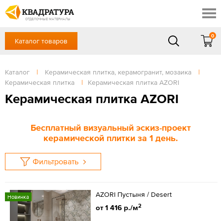
Красноярск
Профи
Доставка и оплата
ОТДЕЛОЧНЫЕ МАТЕРИАЛЫ
Готовые решения
0
Каталог товаров
+7 (391) 222-30-37
Акции
Контакты
в будние дни - с 9.00 до 18.00,
Сб, Вс — выходной
Каталог
|
Керамическая плитка, керамогранит, мозаика
|
Отзывы
Керамическая плитка
|
Керамическая плитка AZORI
ЗАКАЗАТЬ ЗВОНОК
Керамическая плитка AZORI
Вход
/
Регистрация
Бесплатный визуальный эскиз-проект
керамической плитки за 1 день.
Фильтровать
AZORI Пустыня / Desert
Новинка
2
от 1 416 р./м