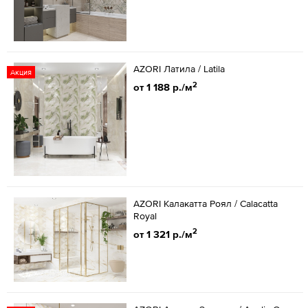
AZORI Латила / Latila
Акция
2
от 1 188 р./м
AZORI Калакатта Роял / Calacatta
Royal
2
от 1 321 р./м