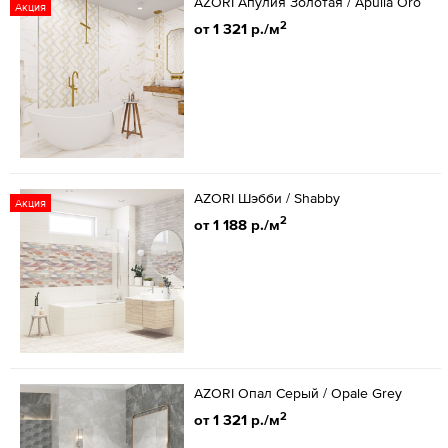
AZORI Апулия Золотая / Apulia Oro
Акция
2
от 1 321 р./м
AZORI Шэбби / Shabby
Акция
2
от 1 188 р./м
AZORI Опал Серый / Opale Grey
2
от 1 321 р./м