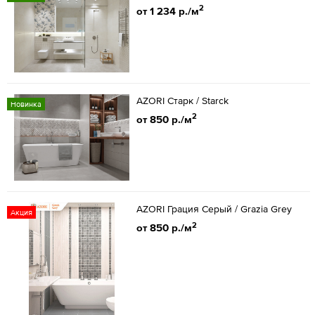
2
от 1 234 р./м
AZORI Старк / Starck
Новинка
2
от 850 р./м
AZORI Грация Серый / Grazia Grey
Акция
2
от 850 р./м