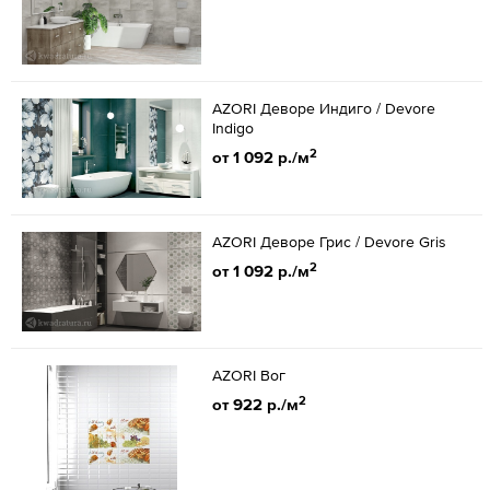
AZORI Деворе Индиго / Devore
Indigo
2
от 1 092 р./м
AZORI Деворе Грис / Devore Gris
2
от 1 092 р./м
AZORI Вог
2
от 922 р./м