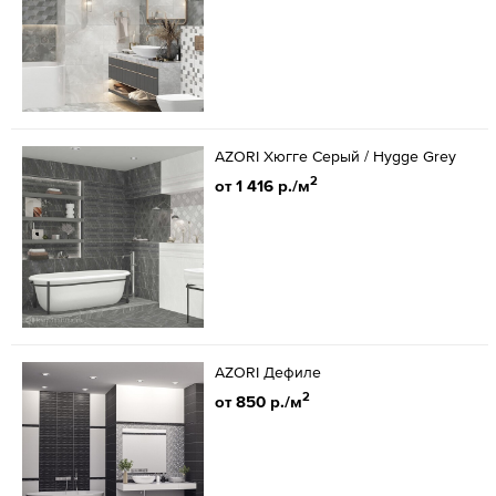
AZORI Хюгге Серый / Hygge Grey
2
от 1 416 р./м
AZORI Дефиле
2
от 850 р./м