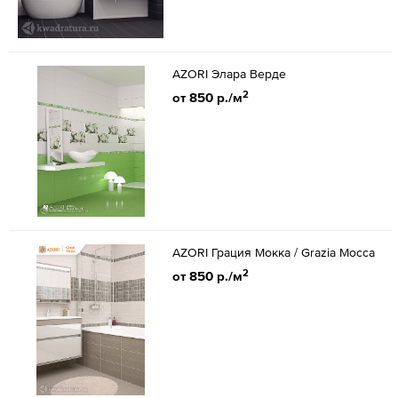
AZORI Элара Верде
2
от 850 р./м
AZORI Грация Мокка / Grazia Mocca
2
от 850 р./м