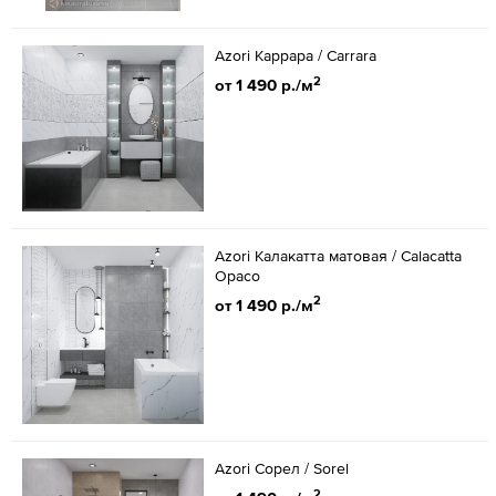
Azori Каррара / Carrara
2
от 1 490 р./м
Azori Калакатта матовая / Calacatta
Opaco
2
от 1 490 р./м
Azori Сорел / Sorel
2