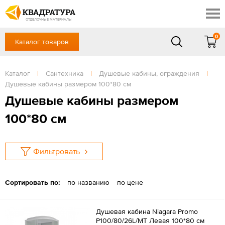
Красноярск
Профи
Доставка и оплата
ОТДЕЛОЧНЫЕ МАТЕРИАЛЫ
Готовые решения
0
Каталог товаров
+7 (391) 222-30-37
Акции
Контакты
в будние дни - с 9.00 до 18.00,
Сб, Вс — выходной
Каталог
|
Сантехника
|
Душевые кабины, ограждения
|
Отзывы
Душевые кабины размером 100*80 см
ЗАКАЗАТЬ ЗВОНОК
Душевые кабины размером
Вход
/
Регистрация
100*80 см
Фильтровать
Сортировать по:
по названию
по цене
Душевая кабина Niagara Promo
P100/80/26L/MT Левая 100*80 см