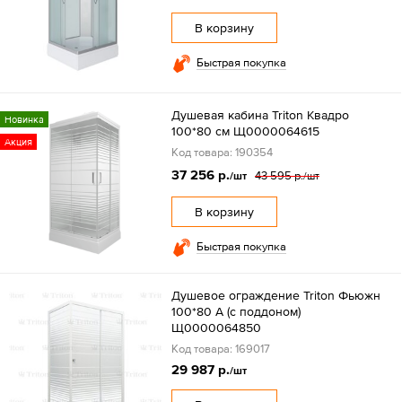
В корзину
Быстрая покупка
Душевая кабина Triton Квадро
Новинка
100*80 см Щ0000064615
Акция
Код товара: 190354
37 256 р.
43 595 р.
/шт
/шт
В корзину
Быстрая покупка
Душевое ограждение Triton Фьюжн
100*80 А (с поддоном)
Щ0000064850
Код товара: 169017
29 987 р.
/шт