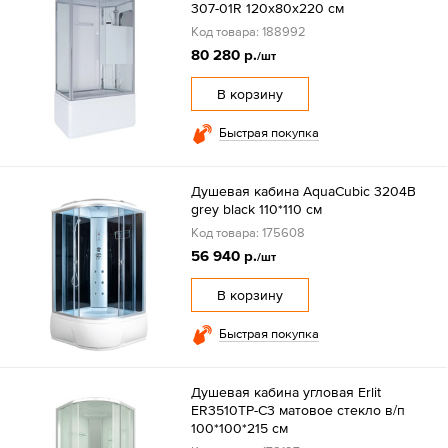
307-01R 120х80х220 см
Код товара: 188992
80 280 р.
/шт
В корзину
Быстрая покупка
Душевая кабина AquaCubic 3204B
grey black 110*110 см
Код товара: 175608
56 940 р.
/шт
В корзину
Быстрая покупка
Душевая кабина угловая Erlit
ER3510TP-C3 матовое стекло в/п
100*100*215 см