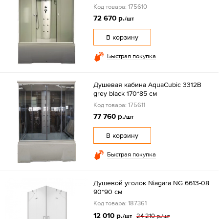
Код товара: 175610
72 670 р.
/шт
В корзину
Быстрая покупка
Душевая кабина AquaCubic 3312B
grey black 170*85 см
Код товара: 175611
77 760 р.
/шт
В корзину
Быстрая покупка
Душевой уголок Niagara NG 6613-08
90*90 см
Код товара: 187361
12 010 р.
24 210 р.
/шт
/шт