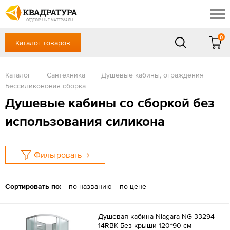
Красноярск
Профи
Доставка и оплата
ОТДЕЛОЧНЫЕ МАТЕРИАЛЫ
Готовые решения
0
Каталог товаров
+7 (391) 222-30-37
Акции
Контакты
в будние дни - с 9.00 до 18.00,
Сб, Вс — выходной
Каталог
|
Сантехника
|
Душевые кабины, ограждения
|
Отзывы
Бессиликоновая сборка
ЗАКАЗАТЬ ЗВОНОК
Душевые кабины со сборкой без
Вход
/
Регистрация
использования силикона
Фильтровать
Сортировать по:
по названию
по цене
Душевая кабина Niagara NG 33294-
14RBK Без крыши 120*90 см