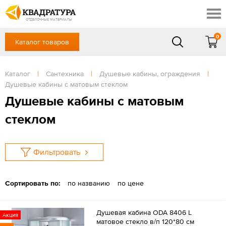
Красноярск
Профи
Доставка и оплата
ОТДЕЛОЧНЫЕ МАТЕРИАЛЫ
Готовые решения
0
Каталог товаров
+7 (391) 222-30-37
Акции
Контакты
в будние дни - с 9.00 до 18.00,
Сб, Вс — выходной
Каталог
|
Сантехника
|
Душевые кабины, ограждения
|
Отзывы
Душевые кабины с матовым стеклом
ЗАКАЗАТЬ ЗВОНОК
Душевые кабины с матовым
Вход
/
Регистрация
стеклом
Фильтровать
Сортировать по:
по названию
по цене
Душевая кабина ODA 8406 L
Акция
матовое стекло в/п 120*80 см