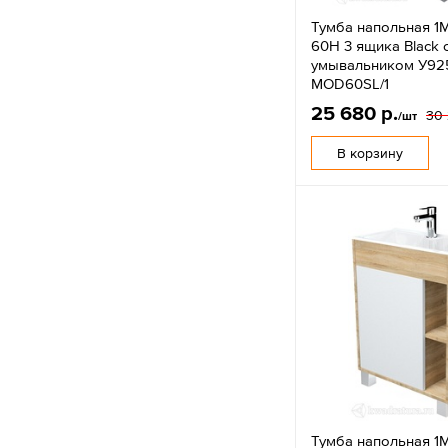
Тумба напольная 1M
60Н 3 ящика Black 
умывальником У92
MOD60SL/1
25 680 р.
30 
/шт
В корзину
Тумба напольная 1M