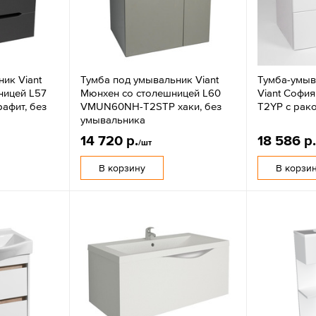
ик Viant
Тумба под умывальник Viant
Тумба-умыв
ницей L57
Мюнхен со столешницей L60
Viant Софи
афит, без
VMUN60NH-T2STP хаки, без
T2YP с рак
умывальника
14 720 р.
18 586 р
/шт
В корзину
В корзи