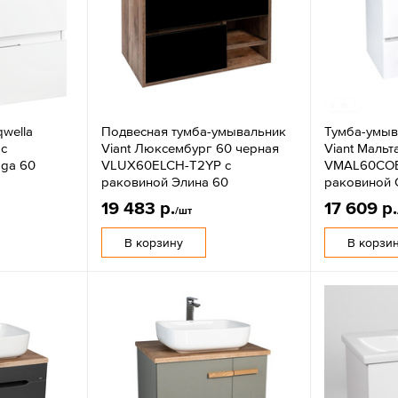
wella
Подвесная тумба-умывальник
Тумба-умыв
 с
Viant Люксембург 60 черная
Viant Мальт
ga 60
VLUX60ELCH-T2YP с
VMAL60COBE
раковиной Элина 60
раковиной
19 483 р.
17 609 р.
/шт
В корзину
В корзи