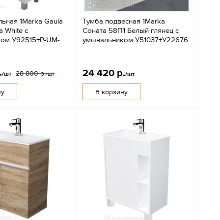
ьная 1Marka Gaula
Тумба подвесная 1Marka
 White с
Соната 58П1 Белый глянец с
ом У92515+P-UM-
умывальником У51037+У22676
.
24 420 р.
28 800 р.
/шт
/шт
/шт
ну
В корзину