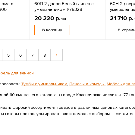
нома с
60П 2 двери Белый глянец с
60Н 2 двери
300
умывальником У75328
умывальник
20 220 р.
21 710 р.
/шт
В корзину
В корзи
5
6
7
8
бель для ванной
ересовать:
Тумбы с умывальником
,
Пеналы и комоды
,
Мебель для в
ой 60 см» нашего каталога в городе Красноярске числится 177 това
вать широкий ассортимент товаров в различных ценовых категория
ты готовы проконсультировать вас и помочь с выбором — свяжитес