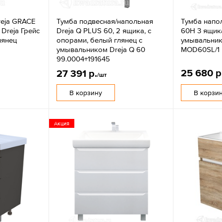
reja GRACE
Тумба подвесная/напольная
Тумба напол
Dreja Грейс
Dreja Q PLUS 60, 2 ящика, с
60Н 3 ящика
лянец
опорами, белый глянец с
умывальник
умывальником Dreja Q 60
MOD60SL/1
99.0004+191645
25 680 р
27 391 р.
/шт
В корзину
В корзи
Акция