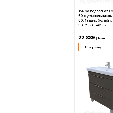
Тумба подвесная D
60 с умывальником 
60, 1 ящик, белый г
99.0909+641587
22 889 р.
/шт
В корзину