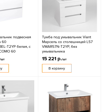
альник подвесная
Тумба под умывальник Viant
а 60
Марсель со столешницей L57
L-T2YP белая, с
VMAR57N-T2YP, без
 COMO 60
умывальника
15 221 р.
/шт
/шт
ну
В корзину