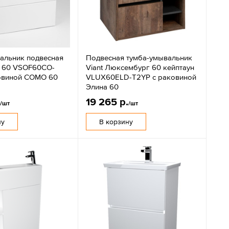
альник подвесная
Подвесная тумба-умывальник
я 60 VSOF60CO-
Viant Люксембург 60 кейптаун
овиной COMO 60
VLUX60ELD-T2YP с раковиной
Элина 60
.
19 265 р.
/шт
/шт
ну
В корзину