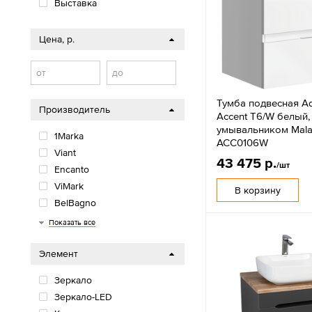
Выставка
Цена, р.
от
до
Тумба подвесная Aq
Производитель
Accent T6/W белый,
умывальником Mala
1Marka
ACC0106W
Viant
43 475 р.
/шт
Encanto
ViMark
В корзину
BelBagno
Aquatek
Vigo
Iddis
DREJA
Aquaton
Континент
Aqwella
Показать все
Элемент
Зеркало
Зеркало-LED