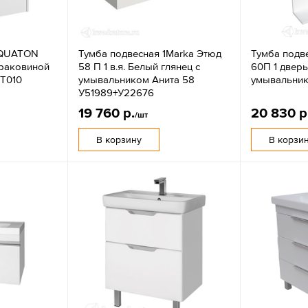
AQUATON
Тумба подвесная 1Marka Этюд
Тумба подве
 раковиной
58 П 1 в.я. Белый глянец с
60П 1 дверь
T010
умывальником Анита 58
умывальник
У51989+У22676
19 760 р.
20 830 р
/шт
В корзину
В корзи