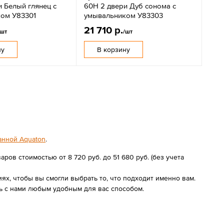
 Белый глянец с
60Н 2 двери Дуб сонома с
ом У83301
умывальником У83303
21 710 р.
/шт
/шт
ну
В корзину
анной Aquaton
.
ров стоимостью от 8 720 руб. до 51 680 руб. (без учета
х, чтобы вы смогли выбрать то, что подходит именно вам.
ь с нами любым удобным для вас способом.