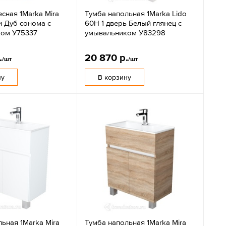
сная 1Marka Mira
Тумба напольная 1Marka Lido
и Дуб сонома с
60Н 1 дверь Белый глянец с
ом У75337
умывальником У83298
.
20 870 р.
/шт
/шт
ну
В корзину
ьная 1Marka Mira
Тумба напольная 1Marka Mira