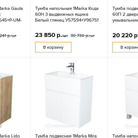
arka Gaula
Тумба напольная 1Marka Кода
Тумба подве
с
60Н 3 выдвижных ящика
60П 2 двер
545+P-UM-
Белый глянец У57594+У96751
умывальник
23 850 р.
20 220 р
241 р.
30 730 р.
/шт
/шт
/шт
В корзину
В корзи
arka Lido
Тумба подвесная 1Marka Mira
Тумба напол