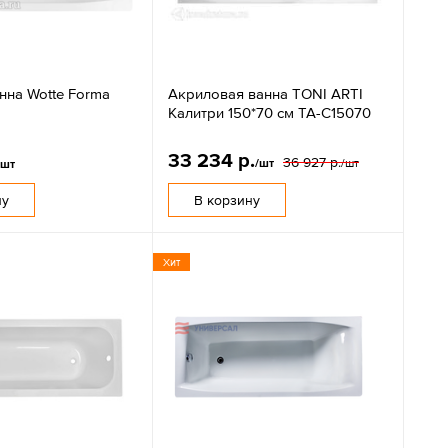
нна Wotte Forma
Акриловая ванна TONI ARTI
Калитри 150*70 см TA-C15070
33 234 р.
36 927 р.
/шт
/шт
/шт
ну
В корзину
Хит