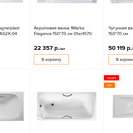
gnerplast
Акриловая ванна 1Marka
Чугунная ва
KAS2X-04
Elegance 150*70 см 01эл1570
150*70 см
22 357 р.
50 119 р.
/шт
В корзину
В корзи
Акция
Хит