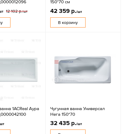
Щ0000012096
150*70 см
42 359 р.
12 102 р.
шт
/шт
/шт
ну
В корзину
ванна 1ACReal Аура
Чугунная ванна Универсал
Щ0000042100
Нега 150*70
32 435 р.
/шт
/шт