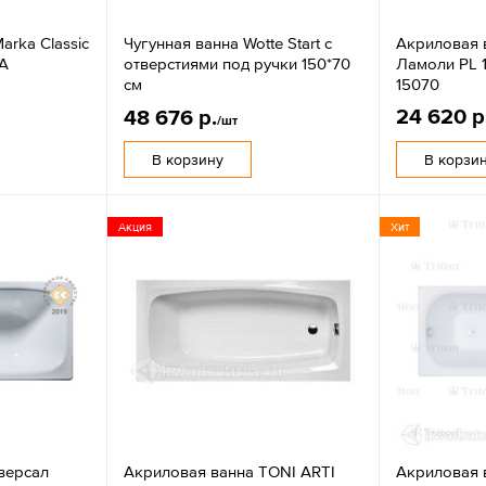
arka Classic
Чугунная ванна Wotte Start с
Акриловая 
 А
отверстиями под ручки 150*70
Ламоли PL 1
см
15070
24 620 р
48 676 р.
/шт
В корзину
В корзи
Акция
Хит
версал
Акриловая ванна TONI ARTI
Акриловая в