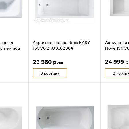
версал
Акриловая ванна Roca EASY
Акриловая 
рстием под
150*70 ZRU9302904
Ноче 150*7
24 999 р
23 560 р.
/шт
В корзину
В корзи