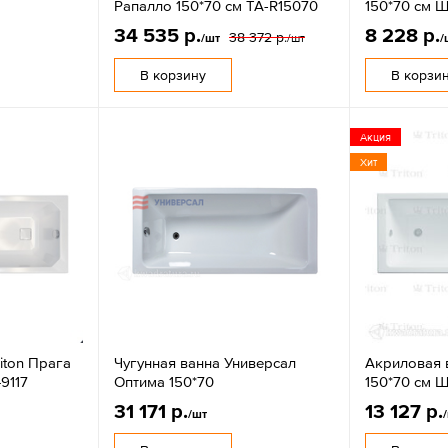
Рапалло 150*70 см TA-R15070
150*70 см 
34 535 р.
8 228 р.
38 372 р.
/шт
/шт
/
В корзину
В корзи
Акция
Хит
iton Прага
Чугунная ванна Универсал
Акриловая 
9117
Оптима 150*70
150*70 см 
31 171 р.
13 127 р.
/шт