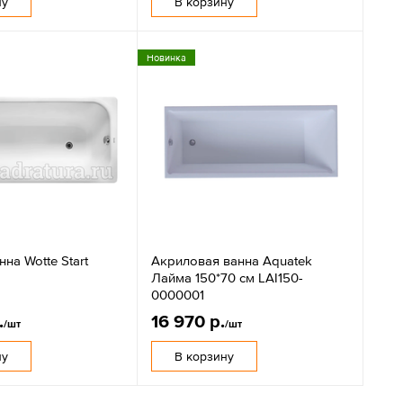
ну
В корзину
Новинка
нна Wotte Start
Акриловая ванна Aquatek
Лайма 150*70 см LAI150-
0000001
.
16 970 р.
/шт
/шт
ну
В корзину