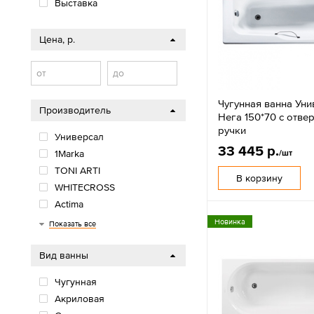
Выставка
Цена, р.
от
до
Чугунная ванна Уни
Производитель
Нега 150*70 с отве
ручки
Универсал
33 445 р.
/шт
1Marka
TONI ARTI
В корзину
WHITECROSS
Actima
BelBagno
Aquanika
Cezares
Vincea
ODA
1ACReal
MarkaONE
Calypso
VagnerPlast
Triton
GROSSMAN
Aquatek
ВИЗ
White wave
Wotte
Roca
Bas
RIHO
Excellent
Новинка
Показать все
Вид ванны
Чугунная
Акриловая