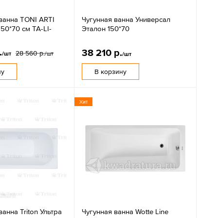
ванна TONI ARTI
Чугунная ванна Универсал
50*70 см TA-LI-
Эталон 150*70
.
38 210 р.
28 560 р.
/шт
/шт
/шт
ну
В корзину
Хит
анна Triton Ультра
Чугунная ванна Wotte Line