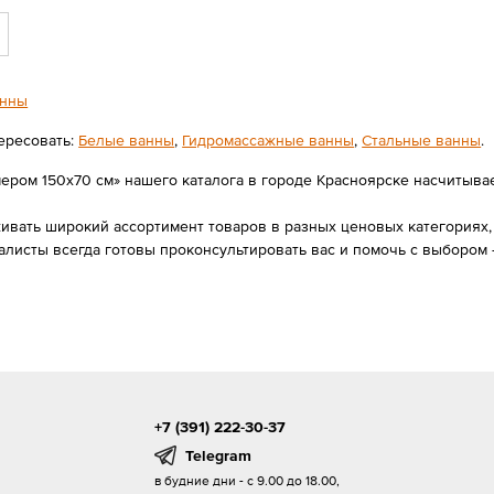
нны
ересовать:
Белые ванны
,
Гидромассажные ванны
,
Стальные ванны
.
ером 150х70 см» нашего каталога в городе Красноярске насчитываетс
вать широкий ассортимент товаров в разных ценовых категориях, 
алисты всегда готовы проконсультировать вас и помочь с выбором
+7 (391) 222-30-37
Telegram
в будние дни - с 9.00 до 18.00,