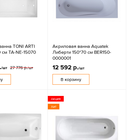
ванна TONI ARTI
Акриловая ванна Aquatek
0 см TA-NE-15070
Либерти 150*70 см BER150-
0000001
.
12 592 р.
27 776 р.
/шт
/шт
/шт
ну
В корзину
Акция
Хит