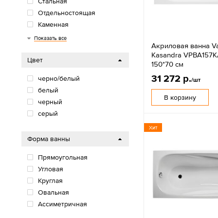
Стальная
Отдельностоящая
Каменная
Гидромассажная
Подвесная
Угловая
Показать все
Акриловая ванна Va
Kasandra VPBA157
Цвет
150*70 см
31 272 р.
черно/белый
/шт
белый
В корзину
черный
серый
Хит
Форма ванны
Прямоугольная
Угловая
Круглая
Овальная
Ассиметричная