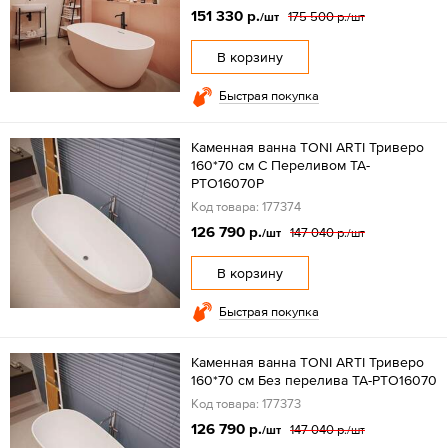
151 330 р.
175 500 р.
/шт
/шт
В корзину
Быстрая покупка
Каменная ванна TONI ARTI Триверо
160*70 см С Переливом TA-
PTO16070P
Код товара: 177374
126 790 р.
147 040 р.
/шт
/шт
В корзину
Быстрая покупка
Каменная ванна TONI ARTI Триверо
160*70 см Без перелива TA-PTO16070
Код товара: 177373
126 790 р.
147 040 р.
/шт
/шт